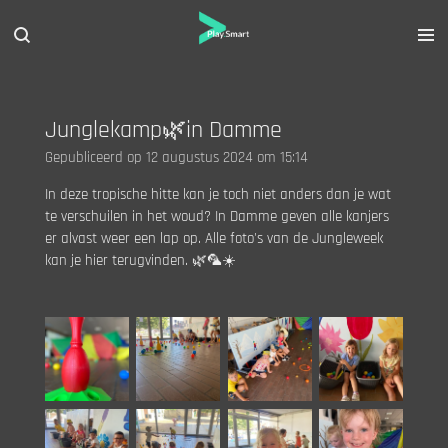
Ga
direct
naar
de
hoofdinhoud
Junglekamp🌿in Damme
Gepubliceerd op 12 augustus 2024 om 15:14
In deze tropische hitte kan je toch niet anders dan je wat
te verschuilen in het woud? In Damme geven alle kanjers
er alvast weer een lap op. Alle foto's van de Jungleweek
kan je hier terugvinden. 🌿🦜☀️