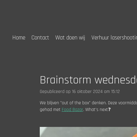
Ga
direct
naar
de
hoofdinhoud
Home
Contact
Wat doen wij
Verhuur lasershooti
Brainstorm wednesd
Gepubliceerd op 16 oktober 2024 om 15:12
We blijven "out of the box" denken. Deze voormidd
gehad met
Food Bazar
. What's next❓