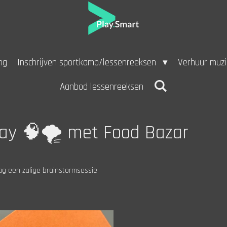
ng
Inschrijven sportkamp/lessenreeksen
Verhuur muz
Aanbod lessenreeksen
ay 🧠🌪️ met Food Bazar
ag een zalige brainstormsessie