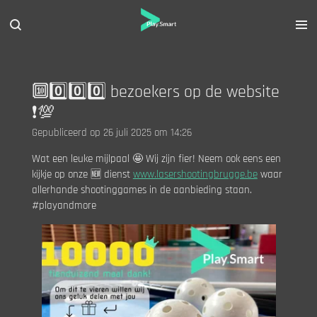
Ga
direct
naar
de
hoofdinhoud
🔟0️⃣0️⃣0️⃣ bezoekers op de website
❗️💯
Gepubliceerd op 26 juli 2025 om 14:26
Wat een leuke mijlpaal 🤩 Wij zijn fier! Neem ook eens een
kijkje op onze 🆕 dienst
www.lasershootingbrugge.be
waar
allerhande shootinggames in de aanbieding staan.
#playandmore