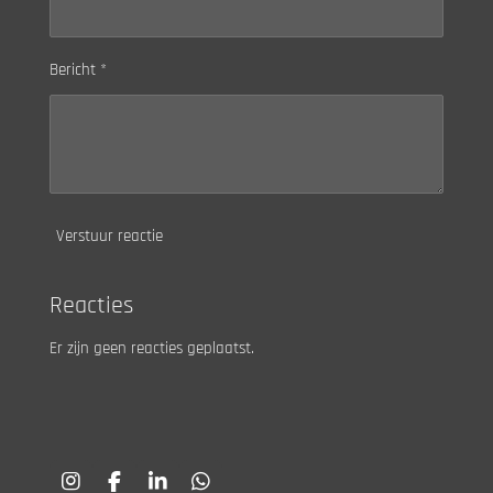
Bericht *
Verstuur reactie
Reacties
Er zijn geen reacties geplaatst.
I
F
L
W